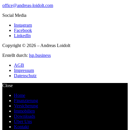
office@andreas-loidolt.com
Social Media
Instagram
Facebook
LinkedIn
Copyright © 2026 – Andreas Loidolt
Erstellt durch:
lsp.business
AGB
Impressum
Datenschutz
Close
Home
Finanzierung
Versicherung
Immobilien
Downloads
Über Uns
Kontakt